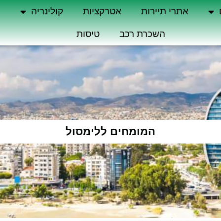
אתרי תיירות
אטרקציות
קולינריה
ה
השכרת רכב
טיסות
המומחים ללימסול