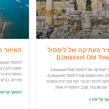
יר העתיקה של לימסול
האיזור ה
חשוב להבין נכ
העיר העתיקה של לימסול (Limassol Old
המפה היא נראי
Town) היא המקום שבו לימסול (Limassol)
מדרום, כביש 
קה להיות רק עיר חוף מודרנית והופכת
 עם שכבות, קצב, היסטוריה ואופי.
המשך קריאה
ך קריאה »