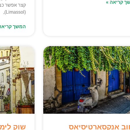
ך קריאה »
קצר אפשר כבר
(Limassol),
המשך קריאה
וב אנקסארטיסיאס
שוק לימס