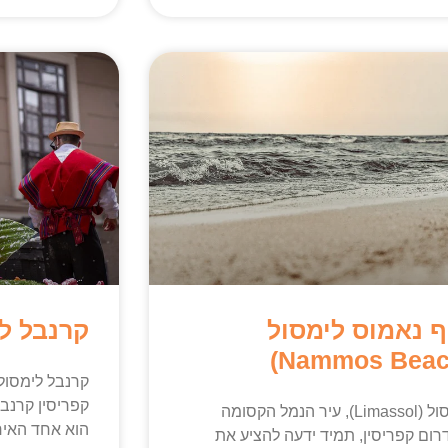
ף נאמוס לימסול
קרנבל לי
לימסול (Limassol), עיר הנמל הקסומה
הוא אחד האיר
ום קפריסין, תמיד ידעה להציע את