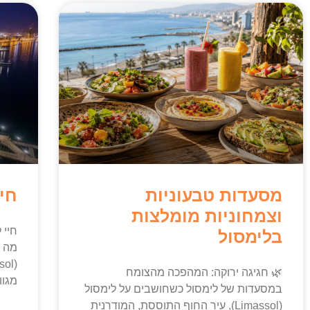
מסעדות טבעוניות
חיי
וצמחוניות מומלצות
חיי 
בלימסול
מה ב
🌿 חגיגה ירוקה: המהפכה מהצומח
מגוו
במסעדות של לימסול כשחושבים על לימסול
(Limassol), עיר החוף התוססת, המודרנית