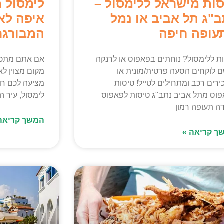
סות מישראל ללימסול –
לימסול 
ב"ג תל אביב או נמל
איפה לאכ
עופה חיפה
המבורגר
ת ללימסול? נוחתים בפאפוס או לרנקה
אם אתם מתכננ
 לוקחים הסעה פרטית/מונית או
מקום מצוין לא
רים רכב ומתחילים לטייל! טיסות
מציעה לכם חוו
וס מתל אביב נתב"ג טיסות לפאפוס
לימסול, עיר ה
 תעופה רמון
המשך קריאה
ך קריאה »