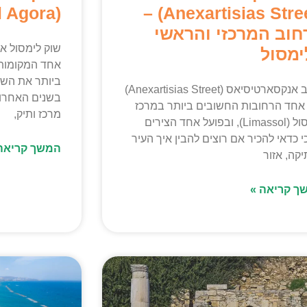
(Limassol Agora)
(Anexartisias Street) –
חוב המרכזי והראשי
ימסול
אחד המקומות
רחוב אנקסארטיסיאס (Anexartisias Street)
בשנים האחרונ
אחד הרחובות החשובים ביותר במרכז
מרכז ותיק,
לימסול (Limassol), ובפועל אחד הצירים
 כדאי להכיר אם רוצים להבין איך העיר
המשך קריאה
קה, אזור
ך קריאה »