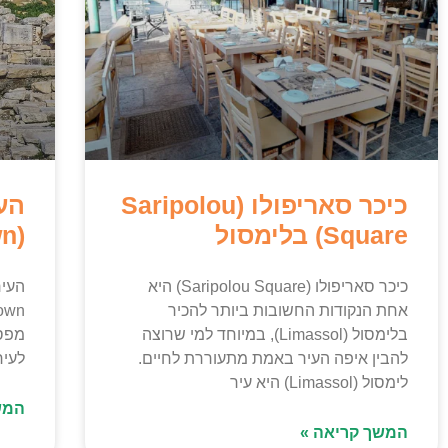
כיכר סאריפולו (Saripolou
הע
Square) בלימסול
(Limassol Old Town)
כיכר סאריפולו (Saripolou Square) היא
אחת הנקודות החשובות ביותר להכיר
בלימסול (Limassol), במיוחד למי שרוצה
מפסי
להבין איפה העיר באמת מתעוררת לחיים.
לעיר
לימסול (Limassol) היא עיר
המש
המשך קריאה »