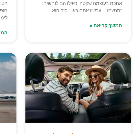
אתכם בעוצמה שקטה, כאילו הם לוחשים:
הטוב
"תנשמו… עכשיו אתם כאן." כזה הוא
חופש
לימסול 
המשך קריאה »
המש