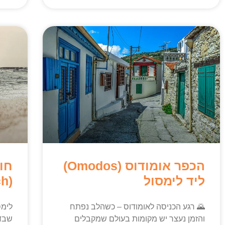
הכפר אומודוס (Omodos)
חו
ליד לימסול
(Nammos Beach)
🌄 רגע הכניסה לאומודוס – כשהלב נפתח
והזמן נעצר יש מקומות בעולם שמקבלים
שבדר