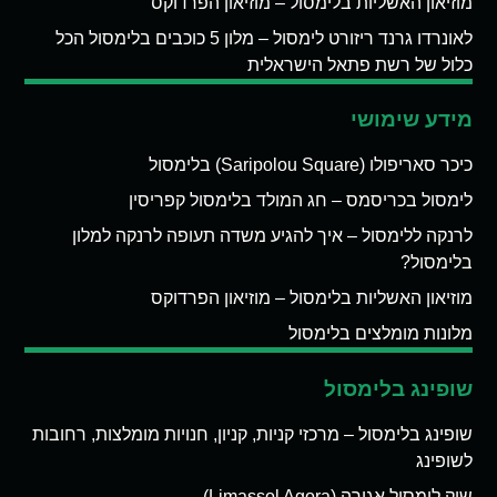
מוזיאון האשליות בלימסול – מוזיאון הפרדוקס
לאונרדו גרנד ריזורט לימסול – מלון 5 כוכבים בלימסול הכל
כלול של רשת פתאל הישראלית
מידע שימושי
כיכר סאריפולו (Saripolou Square) בלימסול
לימסול בכריסמס – חג המולד בלימסול קפריסין
לרנקה ללימסול – איך להגיע משדה תעופה לרנקה למלון
בלימסול?
מוזיאון האשליות בלימסול – מוזיאון הפרדוקס
מלונות מומלצים בלימסול
שופינג בלימסול
שופינג בלימסול – מרכזי קניות, קניון, חנויות מומלצות, רחובות
לשופינג
שוק לימסול אגורה (Limassol Agora)