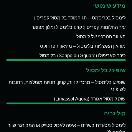
מידע שימושי
לימסול בכריסמס – חג המולד בלימסול קפריסין
עיר החלומות קפריסין: קזינו בלימסול ומלון מפואר
האיזור המרכזי של לימסול
מוזיאון האשליות בלימסול – מוזיאון הפרדוקס
כיכר סאריפולו (Saripolou Square) בלימסול
שופינג בלימסול
שופינג בלימסול – מרכזי קניות, קניון, חנויות מומלצות, רחובות
לשופינג
שוק לימסול אגורה (Limassol Agora)
קולינריה
לימסול מסעדת בשרים – איפה לאכול סטייק או המבורגר שווה