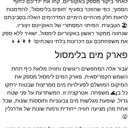
לאחר ביקור מספק באקווריום, קחו את ילדיכם לחוף
הסמוך, כפי שהוזכר בסעיף 'חופים בלימסול', להזדמנות
לראות חלק מהחיים הימיים המדהימים האלה בסביבתם
🏖️ הטבעית. הפיתוי המסתורי של האוקיינוס ויצוריו,
שנחווה ממקור ראשון באקווריום לימסול, ישאיר ללא ספק
את משפחתכם עם זיכרונות בלתי נשכחים! 👨‍👩‍👧‍👦
פארק מים בלימסול
עבור אלה המחפשים ריגושים וחוויה מלאת כיף תחת
השמש הקפריסאית, פארק המים לימסול מספק את
המיקום המושלם לפעילויות מים ממריצות שבטוח ירתקו
כל בן🌊 משפחה. אטרקציה זו, המשתרעת על פני שטח
גדול, שופעת מגלשות מים צבעוניות ותוססות שונות, שכל
אחת מהן מציעה חוויה ייחודית ורמות שונות של אדרנלין
😮.