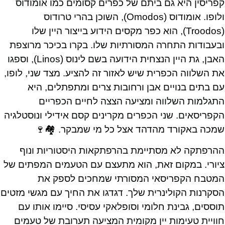
קפריסין היא גם ביתם של כפרים קסומים כמו אומודוס
ולופו. אומודוס (Omodos), השוכן בהרי טרודוס
(Troodos), הוא כפר מקסים הידוע בייצור היין שלו
ובעבודות התחרה המסורתיות שלו. בקרו בכיכר מרוצפת
האבן, גת היין הנצחית הידועה בשם לינוס (Linos), וספגו
את השלווה הכפרית שיש לאזור זה להציע. מצד שני, לופו,
עם בתים בנויים אבן ורחובות צרים ומתפתלים, היא
התגלמות השלווה ומציעה הצצה לחיים הכפריים
הקפריסאים. שני הכפרים מקרינים קסם אידילי ונוסטלגיה
שמכה באקורד מהדהד אצל כל מי שמבקר. 🏘️🍷
ההרפתקה לא מסתיימת בהרפתקאות היסטוריות ונוף
ציורי. במקום זאת, הוא מתעצם עם הטעמים המפתים של
המטבח הקפריסאי המסורתי שמחכים לספק את
הסקרנות הקולינרית שלך. דגדגו את החיך עם מגשי מזטים
תוססים, גבינת חלומי וסופלאקי עסיסי. סיימו אותו עם
חוויית טעימות יין מקומית המציעה תערובת של טעמים