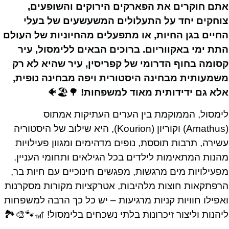
אתם חוקרים את הפארקים הירוקים והשופעים,
צוחקים יחד על התעלולים המשעשעים של בעלי
החיים בגן החיות, או מתפעלים מהחיוניות של העולם
התת ימי באקווריום. ברוכים הבאים ללימסול, עיר
קסומה בחוף הדרומי של קפריסין, עיר שהיא לא רק
משמעותית מבחינה היסטורית ויפה מבחינה נופית,
אלא גם ידידותית מאוד למשפחות!
🌳🏖️🐠
לימסול, הממוקמת בין הערים העתיקות אמתוס
(Amathus) וקוריון (Kourion), היא שילוב של היסטוריה
עשירה, תרבות תוססת, נופים מדהימים ומגוון פעילויות
מהנות המתאימות לילדים בכל הגילאים ותחומי העניין.
מפעילויות מים מרגשות, מפגשים חינוכיים עם חיות בר,
הרפתקאות חוצות מלהיבות, אטרקציות מקורות מסקרנות
ואפילו חוויות קניות מרגיעות – יש כל כך הרבה למשפחות
ליהנות וליצור זיכרונות בלתי נשכחים בלימסול! 🎢🐾🎨🏞️