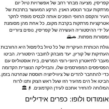
קפריסין, מציעה מבחר רחב של אפשרויות טיול יום
מרתקות עבור הנוסע האנין. הרקע המועשר בתרבות של
העיר והקסם החופי הופכים אותה לבסיס מופתי לחקר
אטרקציות מרתקות בקרבת מקום, כל אחת מהן מסומנת
על ידי ההיסטוריה העשירה של קפריסין, נופים ציוריים
ומסורות מפתות. 🚗🌄
גולת הכותרת העיקרית של כל טיול בלימסול היא החורבות
העתיקות של קוריון, יעד מובהק לחובבי היסטוריה. הביטו
מעבר לתיאטרון היווני-רומי המרשים, בית אוסטוליוס עם
הפסיפסים המפורסמים שלו, והבזיליקה הנוצרית הקדומה
כדי להתחבר להדים של ציוויליזציה תוססת שנחרטה בזמן.
הביטו אל הים מהעיר הזו שעל ראש הצוק ותנו לרוח
המלוחה להחזיר אתכם לעידן הקדמונים. 👴🏛️
אומודוס ולופו: כפרים אידיליים