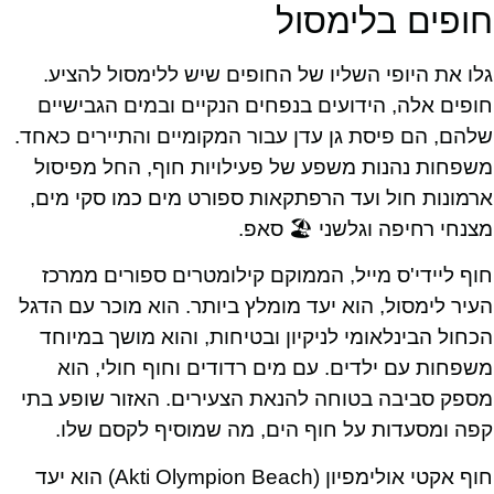
חופים בלימסול
גלו את היופי השליו של החופים שיש ללימסול להציע.
חופים אלה, הידועים בנפחים הנקיים ובמים הגבישיים
שלהם, הם פיסת גן עדן עבור המקומיים והתיירים כאחד.
משפחות נהנות משפע של פעילויות חוף, החל מפיסול
ארמונות חול ועד הרפתקאות ספורט מים כמו סקי מים,
מצנחי רחיפה וגלשני 🏖️ סאפ.
חוף ליידי'ס מייל, הממוקם קילומטרים ספורים ממרכז
העיר לימסול, הוא יעד מומלץ ביותר. הוא מוכר עם הדגל
הכחול הבינלאומי לניקיון ובטיחות, והוא מושך במיוחד
משפחות עם ילדים. עם מים רדודים וחוף חולי, הוא
מספק סביבה בטוחה להנאת הצעירים. האזור שופע בתי
קפה ומסעדות על חוף הים, מה שמוסיף לקסם שלו.
חוף אקטי אולימפיון (Akti Olympion Beach) הוא יעד