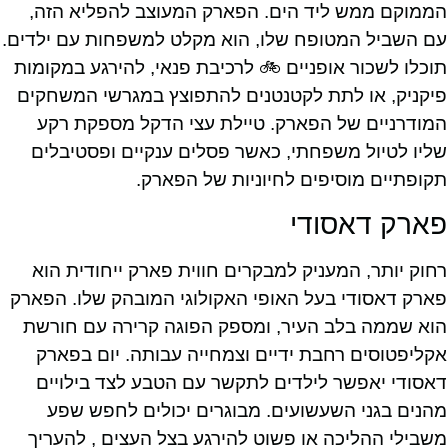
הממוקם ממש ליד הים. הפארק המעוצב להפליא הזה,
עם השביל המטופח שלו, הוא מקלט למשפחות עם ילדים.
תוכלו לשכור אופניים 🚲 לרכיבת פנאי, להירגע במקומות
פיקניק, או לתת לקטנטנים להתפוצץ במגרשי המשחקים
המודרניים של הפארק. טיילת עצי הדקל מספקת רקע
שליו לטיול משפחתי, כאשר פסלים ענקיים ופסטיבלים
תקופתיים מוסיפים לחיוניות של הפארק.
פארק דאסודי
רחוק יותר, המעניק למבקרים חווית פארק ייחודית הוא
פארק דאסודי בעל האופי האקולוגי המובהק שלו. הפארק
הוא שממה בלב העיר, ומספק הפוגה קרירה עם חורשת
אקליפטוסים רחבת ידיים וצמחייה עבותה. יום בפארק
דאסודי יאפשר לילדים לתקשר עם הטבע לצד בילויים
מהנים בגני השעשועים. מבוגרים יכולים לחפש שפע
משבילי ההליכה או פשוט להירגע בצל העצים , להעריך