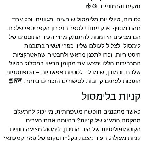
חזקים והרמוניים. 🥘🍇
לסיכום, טיולי יום מלימסול שופעים ומגוונים, וכל אחד
מהם מוסיף פרק ייחודי לספר הזיכרון הקפריסאי שלכם.
הם מציעים הזדמנות להתנתק מחיי העיר התוססים של
לימסול ולצלול לעולם שליו, כפרי ועשיר בתובנות
היסטוריות. זכרו לתכנן מראש ולהבטיח שהאטרקציות
המרהיבות הללו ימצאו את מקומן הראוי במסלול הטיול
שלכם. וכמובן, שימו לב לסטיות אפשריות – הספונטניות
הופכות לעתים קרובות לסיפורים הזכורים ביותר. 🗺️📘
קניות בלימסול
כאשר מתכננים חופשה משפחתית, מי יכול להתעלם
מהקסם המענג של קניות? בהיותה אחת הערים
הקוסמופוליטיות של הים התיכון, לימסול מציעה חוויית
קניות מעולה. העיר ניצבת כקליידוסקופ של פאר קמעונאי