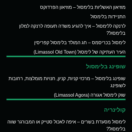
מוזיאון האשליות בלימסול – מוזיאון הפרדוקס
התניידות בלימסול
לרנקה ללימסול – איך להגיע משדה תעופה לרנקה למלון
בלימסול?
לימסול בכריסמס – חג המולד בלימסול קפריסין
העיר העתיקה של לימסול (Limassol Old Town)
שופינג בלימסול
שופינג בלימסול – מרכזי קניות, קניון, חנויות מומלצות, רחובות
לשופינג
שוק לימסול אגורה (Limassol Agora)
קולינריה
לימסול מסעדת בשרים – איפה לאכול סטייק או המבורגר שווה
בלימסול?