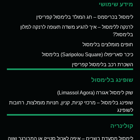
מידע שימושי
לימסול בכריסמס – חג המולד בלימסול קפריסין
לרנקה ללימסול – איך להגיע משדה תעופה לרנקה למלון
בלימסול?
חופים מומלצים בלימסול
כיכר סאריפולו (Saripolou Square) בלימסול
השכרת רכב בלימסול קפריסין
שופינג בלימסול
שוק לימסול אגורה (Limassol Agora)
שופינג בלימסול – מרכזי קניות, קניון, חנויות מומלצות, רחובות
לשופינג
קולינריה
לימסול מסעדת בשרים – איפה לאכול סטייק או המבורגר שווה