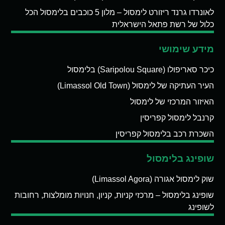
לאונרדו גרנד ריזורט לימסול – מלון 5 כוכבים בלימסול הכל
כלול של רשת פתאל הישראלית
מידע שימושי
כיכר סאריפולו (Saripolou Square) בלימסול
העיר העתיקה של לימסול (Limassol Old Town)
האיזור המרכזי של לימסול
קרנבל לימסול קפריסין
השכרת רכב בלימסול קפריסין
שופינג בלימסול
שוק לימסול אגורה (Limassol Agora)
שופינג בלימסול – מרכזי קניות, קניון, חנויות מומלצות, רחובות
לשופינג