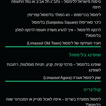
טיסות מישראל ללימסול – נתב"ג תל אביב או נמל התעופה
חיפה
לימסול בכריסמס – חג המולד בלימסול קפריסין
כיכר סאריפולו (Saripolou Square) בלימסול
לרנקה ללימסול – איך להגיע משדה תעופה לרנקה למלון
בלימסול?
העיר העתיקה של לימסול (Limassol Old Town)
שופינג בלימסול
שופינג בלימסול – מרכזי קניות, קניון, חנויות מומלצות, רחובות
לשופינג
שוק לימסול אגורה (Limassol Agora)
קולינריה
לימסול מסעדת בשרים – איפה לאכול סטייק או המבורגר שווה
בלימסול?