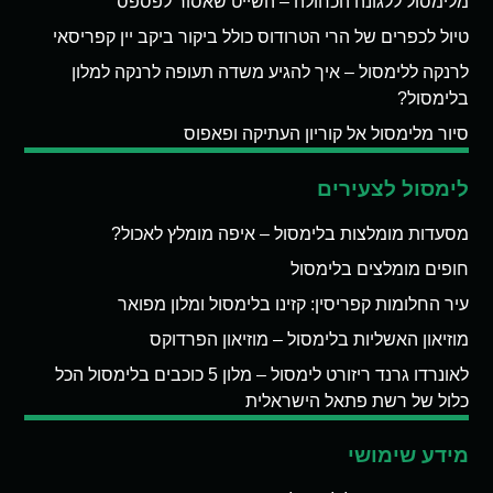
מלימסול ללגונה הכחולה – השייט שאסור לפספס
טיול לכפרים של הרי הטרודוס כולל ביקור ביקב יין קפריסאי
לרנקה ללימסול – איך להגיע משדה תעופה לרנקה למלון
בלימסול?
סיור מלימסול אל קוריון העתיקה ופאפוס
לימסול לצעירים
מסעדות מומלצות בלימסול – איפה מומלץ לאכול?
חופים מומלצים בלימסול
עיר החלומות קפריסין: קזינו בלימסול ומלון מפואר
מוזיאון האשליות בלימסול – מוזיאון הפרדוקס
לאונרדו גרנד ריזורט לימסול – מלון 5 כוכבים בלימסול הכל
כלול של רשת פתאל הישראלית
מידע שימושי