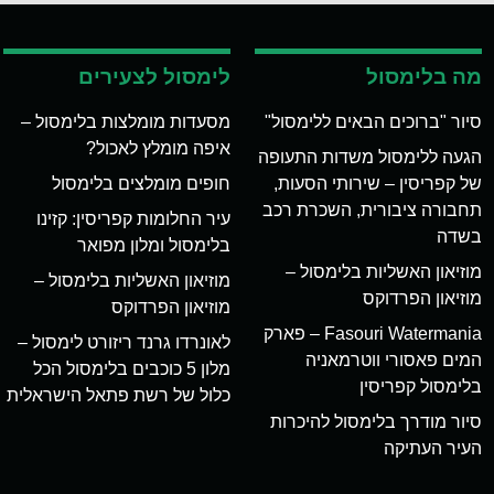
מה בלימסול
לימסול לצעירים
סיור "ברוכים הבאים ללימסול"
מסעדות מומלצות בלימסול –
איפה מומלץ לאכול?
הגעה ללימסול משדות התעופה
של קפריסין – שירותי הסעות,
חופים מומלצים בלימסול
תחבורה ציבורית, השכרת רכב
עיר החלומות קפריסין: קזינו
בשדה
בלימסול ומלון מפואר
מוזיאון האשליות בלימסול –
מוזיאון האשליות בלימסול –
מוזיאון הפרדוקס
מוזיאון הפרדוקס
Fasouri Watermania – פארק
לאונרדו גרנד ריזורט לימסול –
המים פאסורי ווטרמאניה
מלון 5 כוכבים בלימסול הכל
בלימסול קפריסין
כלול של רשת פתאל הישראלית
סיור מודרך בלימסול להיכרות
העיר העתיקה