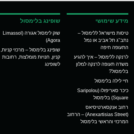
מידע שימושי
שופינג בלימסול
טיסות מישראל ללימסול –
שוק לימסול אגורה (Limassol
נתב"ג תל אביב או נמל
Agora)
התעופה חיפה
שופינג בלימסול – מרכזי קניות,
לרנקה ללימסול – איך להגיע
קניון, חנויות מומלצות, רחובות
משדה תעופה לרנקה למלון
לשופינג
בלימסול?
חיי לילה בלימסול
כיכר סאריפולו (Saripolou
Square) בלימסול
רחוב אנקסארטיסיאס
(Anexartisias Street) – הרחוב
המרכזי והראשי בלימסול