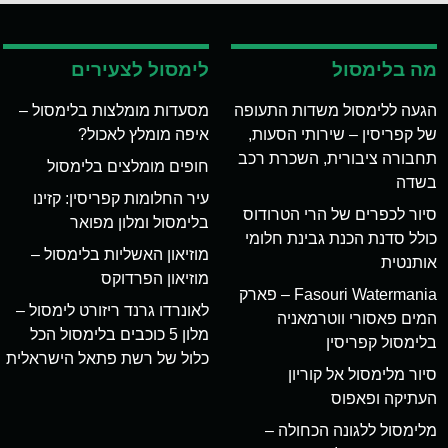
מה בלימסול
לימסול לצעירים
הגעה ללימסול משדות התעופה
מסעדות מומלצות בלימסול –
של קפריסין – שירותי הסעות,
איפה מומלץ לאכול?
תחבורה ציבורית, השכרת רכב
חופים מומלצים בלימסול
בשדה
עיר החלומות קפריסין: קזינו
סיור לכפרים של הרי הטרודוס
בלימסול ומלון מפואר
כולל סדנת הכנת גבינת חלומי
מוזיאון האשליות בלימסול –
אותנטית
מוזיאון הפרדוקס
Fasouri Watermania – פארק
לאונרדו גרנד ריזורט לימסול –
המים פאסורי ווטרמאניה
מלון 5 כוכבים בלימסול הכל
בלימסול קפריסין
כלול של רשת פתאל הישראלית
סיור מלימסול אל קוריון
העתיקה ופאפוס
מלימסול ללגונה הכחולה –