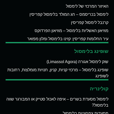
האיזור המרכזי של לימסול
לימסול בכריסמס – חג המולד בלימסול קפריסין
קרנבל לימסול קפריסין
מוזיאון האשליות בלימסול – מוזיאון הפרדוקס
עיר החלומות קפריסין: קזינו בלימסול ומלון מפואר
שופינג בלימסול
שוק לימסול אגורה (Limassol Agora)
שופינג בלימסול – מרכזי קניות, קניון, חנויות מומלצות, רחובות
לשופינג
קולינריה
לימסול מסעדת בשרים – איפה לאכול סטייק או המבורגר שווה
בלימסול?
מסעדות צמחוניות בלימסול