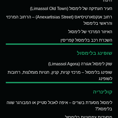
חיפה
העיר העתיקה של לימסול (Limassol Old Town)
רחוב אנקסארטיסיאס (Anexartisias Street) – הרחוב המרכזי
והראשי בלימסול
האיזור המרכזי של לימסול
השכרת רכב בלימסול קפריסין
שופינג בלימסול
שוק לימסול אגורה (Limassol Agora)
שופינג בלימסול – מרכזי קניות, קניון, חנויות מומלצות, רחובות
לשופינג
קולינריה
לימסול מסעדת בשרים – איפה לאכול סטייק או המבורגר שווה
בלימסול?
מסעדות צמחוניות בלימסול