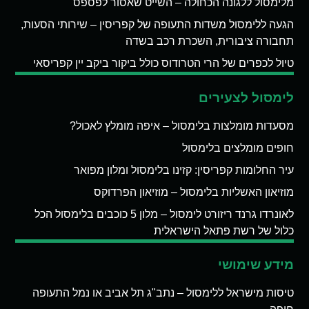
מלימסול ללגונה הכחולה – השייט שאסור לפספס
הגעה ללימסול משדות התעופה של קפריסין – שירותי הסעות,
תחבורה ציבורית, השכרת רכב בשדה
טיול לכפרים של הרי הטרודוס כולל ביקור ביקב יין קפריסאי
לימסול לצעירים
מסעדות מומלצות בלימסול – איפה מומלץ לאכול?
חופים מומלצים בלימסול
עיר החלומות קפריסין: קזינו בלימסול ומלון מפואר
מוזיאון האשליות בלימסול – מוזיאון הפרדוקס
לאונרדו גרנד ריזורט לימסול – מלון 5 כוכבים בלימסול הכל
כלול של רשת פתאל הישראלית
מידע שימושי
טיסות מישראל ללימסול – נתב"ג תל אביב או נמל התעופה