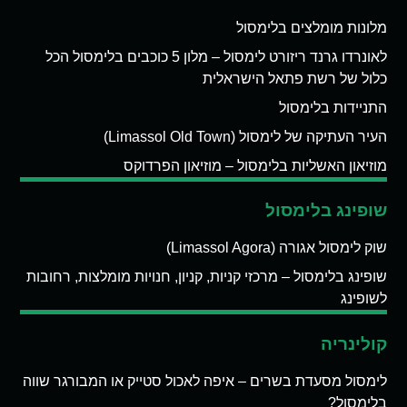
מלונות מומלצים בלימסול
לאונרדו גרנד ריזורט לימסול – מלון 5 כוכבים בלימסול הכל
כלול של רשת פתאל הישראלית
התניידות בלימסול
העיר העתיקה של לימסול (Limassol Old Town)
מוזיאון האשליות בלימסול – מוזיאון הפרדוקס
שופינג בלימסול
שוק לימסול אגורה (Limassol Agora)
שופינג בלימסול – מרכזי קניות, קניון, חנויות מומלצות, רחובות
לשופינג
קולינריה
לימסול מסעדת בשרים – איפה לאכול סטייק או המבורגר שווה
בלימסול?