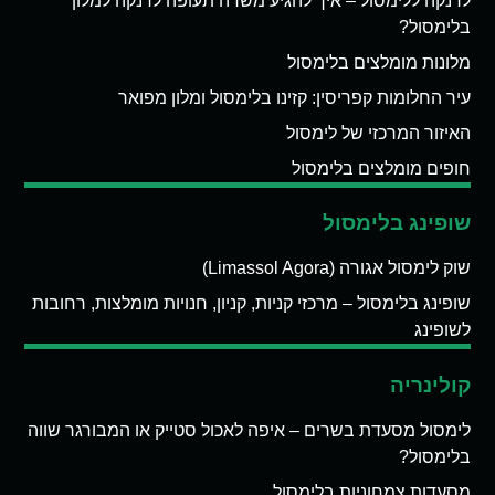
לרנקה ללימסול – איך להגיע משדה תעופה לרנקה למלון
בלימסול?
מלונות מומלצים בלימסול
עיר החלומות קפריסין: קזינו בלימסול ומלון מפואר
האיזור המרכזי של לימסול
חופים מומלצים בלימסול
שופינג בלימסול
שוק לימסול אגורה (Limassol Agora)
שופינג בלימסול – מרכזי קניות, קניון, חנויות מומלצות, רחובות
לשופינג
קולינריה
לימסול מסעדת בשרים – איפה לאכול סטייק או המבורגר שווה
בלימסול?
מסעדות צמחוניות בלימסול