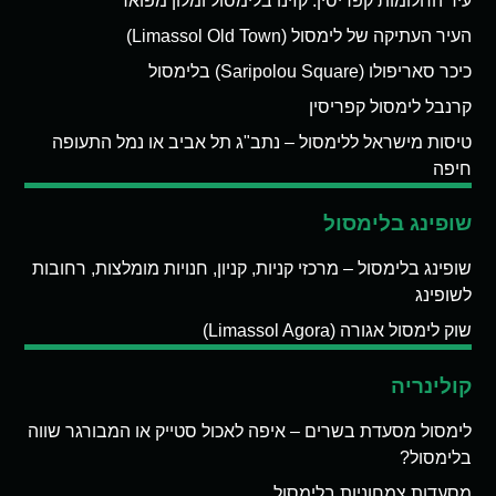
עיר החלומות קפריסין: קזינו בלימסול ומלון מפואר
העיר העתיקה של לימסול (Limassol Old Town)
כיכר סאריפולו (Saripolou Square) בלימסול
קרנבל לימסול קפריסין
טיסות מישראל ללימסול – נתב"ג תל אביב או נמל התעופה
חיפה
שופינג בלימסול
שופינג בלימסול – מרכזי קניות, קניון, חנויות מומלצות, רחובות
לשופינג
שוק לימסול אגורה (Limassol Agora)
קולינריה
לימסול מסעדת בשרים – איפה לאכול סטייק או המבורגר שווה
בלימסול?
מסעדות צמחוניות בלימסול