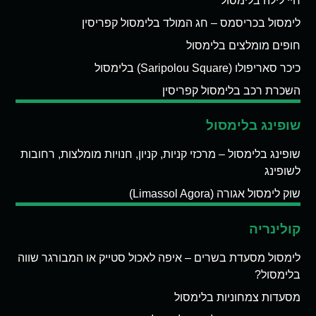
חיי לילה בלימסול
לימסול בכריסמס – חג המולד בלימסול קפריסין
חופים מומלצים בלימסול
כיכר סאריפולו (Saripolou Square) בלימסול
השכרת רכב בלימסול קפריסין
שופינג בלימסול
שופינג בלימסול – מרכזי קניות, קניון, חנויות מומלצות, רחובות
לשופינג
שוק לימסול אגורה (Limassol Agora)
קולינריה
לימסול מסעדת בשרים – איפה לאכול סטייק או המבורגר שווה
בלימסול?
מסעדות צמחוניות בלימסול