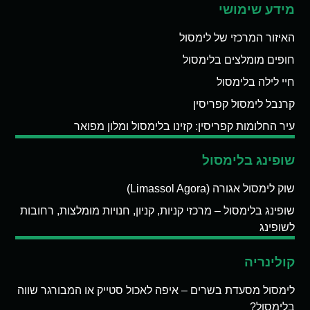
מידע שימושי
האיזור המרכזי של לימסול
חופים מומלצים בלימסול
חיי לילה בלימסול
קרנבל לימסול קפריסין
עיר החלומות קפריסין: קזינו בלימסול ומלון מפואר
שופינג בלימסול
שוק לימסול אגורה (Limassol Agora)
שופינג בלימסול – מרכזי קניות, קניון, חנויות מומלצות, רחובות
לשופינג
קולינריה
לימסול מסעדת בשרים – איפה לאכול סטייק או המבורגר שווה
בלימסול?