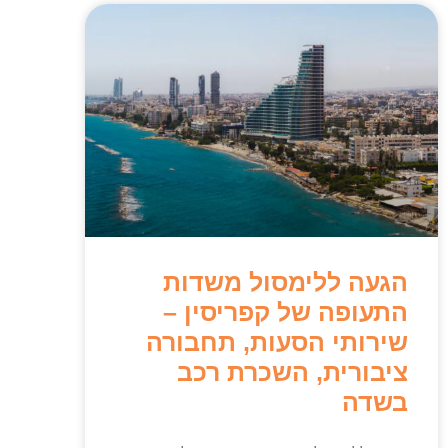
הגעה ללימסול משדות
התעופה של קפריסין –
שירותי הסעות, תחבורה
ציבורית, השכרת רכב
בשדה