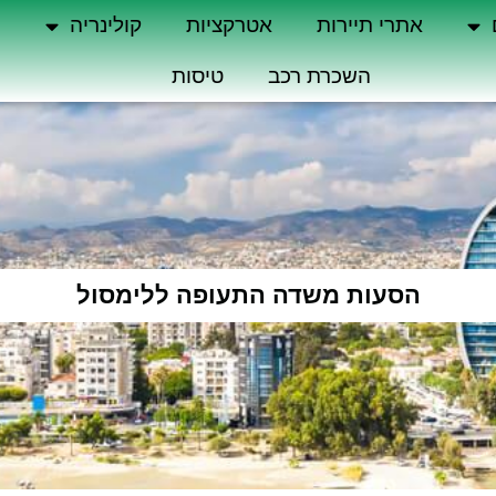
אתרי תיירות
אטרקציות
קולינריה
ה
השכרת רכב
טיסות
הסעות משדה התעופה ללימסול