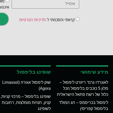
מאש
אינפור
קראתי והסכמתי ל
מדיניות הפרטיות
מידע שימושי
שופינג בלימסול
לאונרדו גרנד ריזורט לימסול –
שוק לימסול אגורה (Limassol
מלון 5 כוכבים בלימסול הכל
Agora)
כלול של רשת פתאל הישראלית
שופינג בלימסול – מרכזי קניות,
לימסול בכריסמס – חג המולד
קניון, חנויות מומלצות, רחובות
בלימסול קפריסין
לשופינג