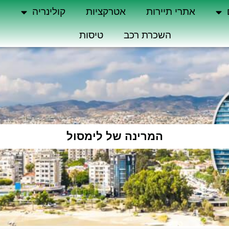
אתרי תיירות
אטרקציות
קולינריה
ה
השכרת רכב
טיסות
המרינה של לימסול