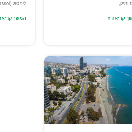
 ותיק,
לימסול (Limassol) היא עיר
ך קריאה »
המשך קריאה