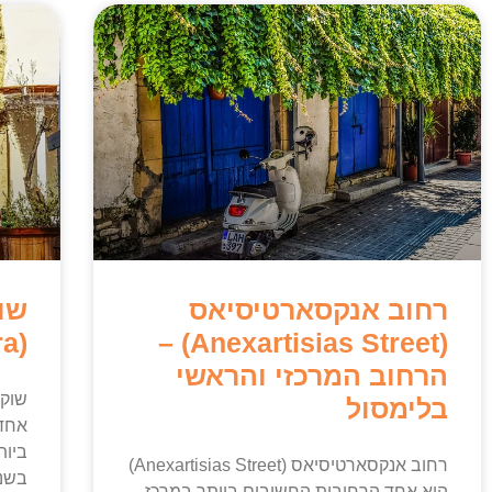
רחוב אנקסארטיסיאס
שו
(Limassol Agora)
(Anexartisias Street) –
הרחוב המרכזי והראשי
בלימסול
אחד
רחוב אנקסארטיסיאס (Anexartisias Street)
בשני
הוא אחד הרחובות החשובים ביותר במרכז