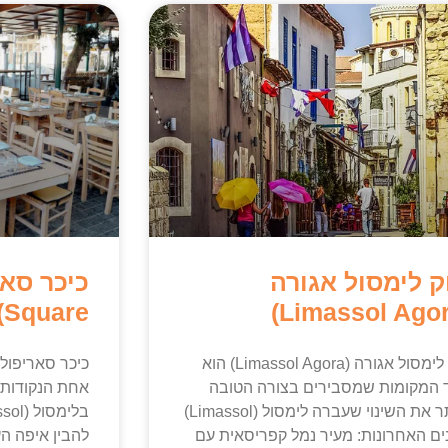
ק לימסול אגורה
Square) בלימסול
שוק לימסול אגורה (Limassol Agora) הוא
 המקומות שמסבירים בצורה הטובה
אחת הנקודות 
ביותר את השינוי שעברה לימסול (Limassol)
ם האחרונות: מעיר נמל קפריסאית עם
להבין איפה ה