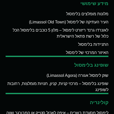
מידע שימושי
מלונות מומלצים בלימסול
העיר העתיקה של לימסול (Limassol Old Town)
לאונרדו גרנד ריזורט לימסול – מלון 5 כוכבים בלימסול הכל
כלול של רשת פתאל הישראלית
התניידות בלימסול
האיזור המרכזי של לימסול
שופינג בלימסול
שוק לימסול אגורה (Limassol Agora)
שופינג בלימסול – מרכזי קניות, קניון, חנויות מומלצות, רחובות
לשופינג
קולינריה
לימסול מסעדת בשרים – איפה לאכול סטייק או המבורגר שווה