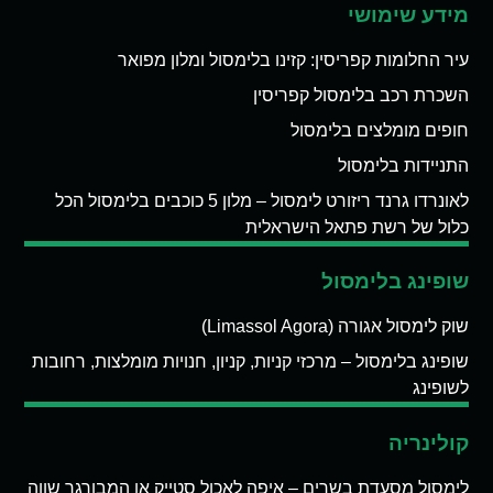
מידע שימושי
עיר החלומות קפריסין: קזינו בלימסול ומלון מפואר
השכרת רכב בלימסול קפריסין
חופים מומלצים בלימסול
התניידות בלימסול
לאונרדו גרנד ריזורט לימסול – מלון 5 כוכבים בלימסול הכל
כלול של רשת פתאל הישראלית
שופינג בלימסול
שוק לימסול אגורה (Limassol Agora)
שופינג בלימסול – מרכזי קניות, קניון, חנויות מומלצות, רחובות
לשופינג
קולינריה
לימסול מסעדת בשרים – איפה לאכול סטייק או המבורגר שווה