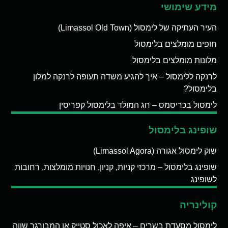
מידע שימושי
העיר העתיקה של לימסול (Limassol Old Town)
חופים מומלצים בלימסול
מלונות מומלצים בלימסול
לרנקה ללימסול – איך להגיע משדה תעופה לרנקה למלון
בלימסול?
לימסול בכריסמס – חג המולד בלימסול קפריסין
שופינג בלימסול
שוק לימסול אגורה (Limassol Agora)
שופינג בלימסול – מרכזי קניות, קניון, חנויות מומלצות, רחובות
לשופינג
קולינריה
לימסול מסעדת בשרים – איפה לאכול סטייק או המבורגר שווה