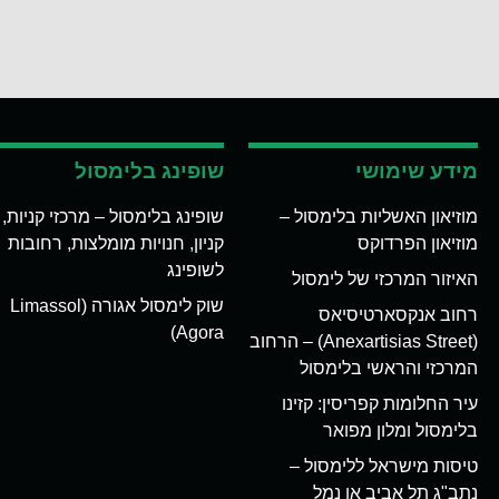
מידע שימושי
שופינג בלימסול
מוזיאון האשליות בלימסול –
שופינג בלימסול – מרכזי קניות,
מוזיאון הפרדוקס
קניון, חנויות מומלצות, רחובות
לשופינג
האיזור המרכזי של לימסול
שוק לימסול אגורה (Limassol
רחוב אנקסארטיסיאס
Agora)
(Anexartisias Street) – הרחוב
המרכזי והראשי בלימסול
עיר החלומות קפריסין: קזינו
בלימסול ומלון מפואר
טיסות מישראל ללימסול –
נתב"ג תל אביב או נמל