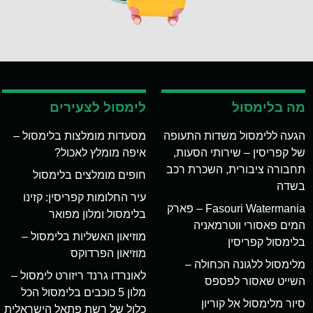
מה בלימסול
לימסול לצעירים
הגעה ללימסול משדות התעופה
מסעדות מומלצות בלימסול –
של קפריסין – שירותי הסעות,
איפה מומלץ לאכול?
תחבורה ציבורית, השכרת רכב
חופים מומלצים בלימסול
בשדה
עיר החלומות קפריסין: קזינו
Fasouri Watermania – פארק
בלימסול ומלון מפואר
המים פאסורי ווטרמאניה
מוזיאון האשליות בלימסול –
בלימסול קפריסין
מוזיאון הפרדוקס
מלימסול ללגונה הכחולה –
לאונרדו גרנד ריזורט לימסול –
השייט שאסור לפספס
מלון 5 כוכבים בלימסול הכל
סיור מלימסול אל קוריון
כלול של רשת פתאל הישראלית