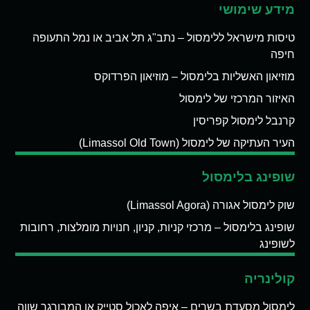
מידע שימושי
טיסות מישראל ללימסול – נתב"ג תל אביב או נמל התעופה
חיפה
מוזיאון האשליות בלימסול – מוזיאון הפרדוקס
האיזור המרכזי של לימסול
קרנבל לימסול קפריסין
העיר העתיקה של לימסול (Limassol Old Town)
שופינג בלימסול
שוק לימסול אגורה (Limassol Agora)
שופינג בלימסול – מרכזי קניות, קניון, חנויות מומלצות, רחובות
לשופינג
קולינריה
לימסול מסעדת בשרים – איפה לאכול סטייק או המבורגר שווה