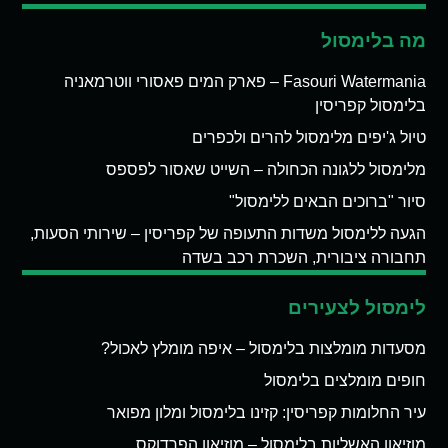
מה בלימסול
Fasouri Watermania – פארק המים פאסורי ווטרמאניה
בלימסול קפריסין
טיול ג'יפים מלימסול להרים ולכפרים
מלימסול ללגונה הכחולה – השייט שאסור לפספס
סיור "ברוכים הבאים ללימסול"
הגעה ללימסול משדות התעופה של קפריסין – שירותי הסעות,
תחבורה ציבורית, השכרת רכב בשדה
לימסול לצעירים
מסעדות מומלצות בלימסול – איפה מומלץ לאכול?
חופים מומלצים בלימסול
עיר החלומות קפריסין: קזינו בלימסול ומלון מפואר
מוזיאון האשליות בלימסול – מוזיאון הפרדוקס