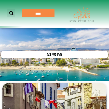
שופינג