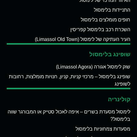
האיזור המרכזי של לימסול
התניידות בלימסול
חופים מומלצים בלימסול
השכרת רכב בלימסול קפריסין
העיר העתיקה של לימסול (Limassol Old Town)
שופינג בלימסול
שוק לימסול אגורה (Limassol Agora)
שופינג בלימסול – מרכזי קניות, קניון, חנויות מומלצות, רחובות
לשופינג
קולינריה
לימסול מסעדת בשרים – איפה לאכול סטייק או המבורגר שווה
בלימסול?
מסעדות צמחוניות בלימסול