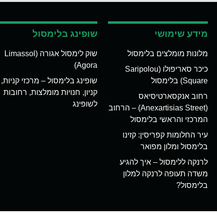
מידע שימושי
שופינג בלימסול
מלונות מומלצים בלימסול
שוק לימסול אגורה (Limassol
Agora)
כיכר סאריפולו (Saripolou
Square) בלימסול
שופינג בלימסול – מרכזי קניות,
קניון, חנויות מומלצות, רחובות
רחוב אנקסארטיסיאס
לשופינג
(Anexartisias Street) – הרחוב
המרכזי והראשי בלימסול
עיר החלומות קפריסין: קזינו
בלימסול ומלון מפואר
לרנקה ללימסול – איך להגיע
משדה תעופה לרנקה למלון
בלימסול?