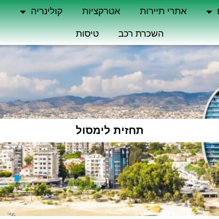
אתרי תיירות
אטרקציות
קולינריה
ה
השכרת רכב
טיסות
תחזית לימסול