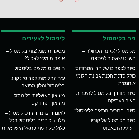
מה בלימסול
לימסול לצעירים
מלימסול ללגונה הכחולה –
מסעדות מומלצות בלימסול –
השייט שאסור לפספס
איפה מומלץ לאכול?
סיור לכפרים של הרי הטרודוס
חופים מומלצים בלימסול
כולל סדנת הכנת גבינת חלומי
עיר החלומות קפריסין: קזינו
אותנטית
בלימסול ומלון מפואר
סיור מודרך בלימסול להיכרות
מוזיאון האשליות בלימסול –
העיר העתיקה
מוזיאון הפרדוקס
סיור "ברוכים הבאים ללימסול"
לאונרדו גרנד ריזורט לימסול –
סיור מלימסול אל קוריון
מלון 5 כוכבים בלימסול הכל
העתיקה ופאפוס
כלול של רשת פתאל הישראלית