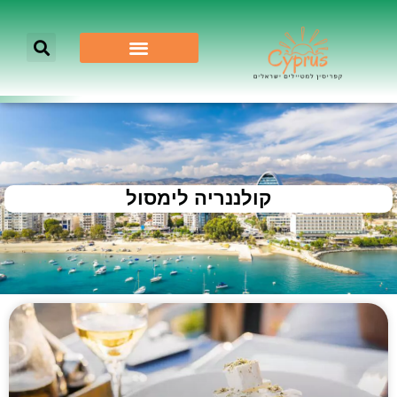
קולננריה לימסול