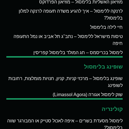
מוזיאון האשליות בלימסול – מוזיאון הפרדוקס
לרנקה ללימסול – איך להגיע משדה תעופה לרנקה למלון
בלימסול?
חיי לילה בלימסול
טיסות מישראל ללימסול – נתב"ג תל אביב או נמל התעופה
חיפה
לימסול בכריסמס – חג המולד בלימסול קפריסין
שופינג בלימסול
שופינג בלימסול – מרכזי קניות, קניון, חנויות מומלצות, רחובות
לשופינג
שוק לימסול אגורה (Limassol Agora)
קולינריה
לימסול מסעדת בשרים – איפה לאכול סטייק או המבורגר שווה
בלימסול?