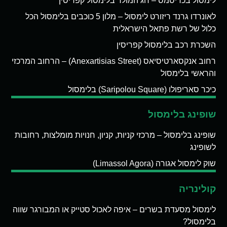
לימסול בכריסמס – חג המולד בלימסול קפריסין
לאונרדו גרנד ריזורט לימסול – מלון 5 כוכבים בלימסול הכל
כלול של רשת פתאל הישראלית
השכרת רכב בלימסול קפריסין
רחוב אנקסארטיסיאס (Anexartisias Street) – הרחוב המרכזי
והראשי בלימסול
כיכר סאריפולו (Saripolou Square) בלימסול
שופינג בלימסול
שופינג בלימסול – מרכזי קניות, קניון, חנויות מומלצות, רחובות
לשופינג
שוק לימסול אגורה (Limassol Agora)
קולינריה
לימסול מסעדת בשרים – איפה לאכול סטייק או המבורגר שווה
בלימסול?