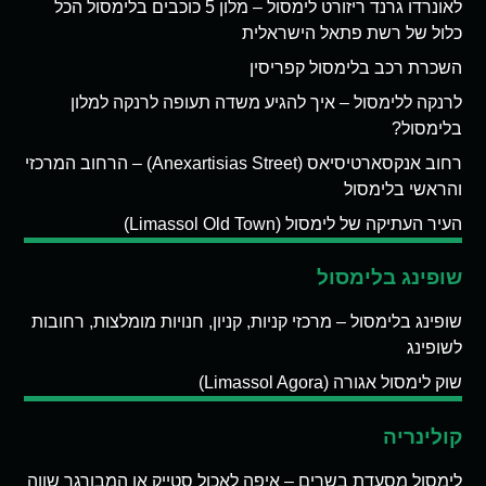
לאונרדו גרנד ריזורט לימסול – מלון 5 כוכבים בלימסול הכל
כלול של רשת פתאל הישראלית
השכרת רכב בלימסול קפריסין
לרנקה ללימסול – איך להגיע משדה תעופה לרנקה למלון
בלימסול?
רחוב אנקסארטיסיאס (Anexartisias Street) – הרחוב המרכזי
והראשי בלימסול
העיר העתיקה של לימסול (Limassol Old Town)
שופינג בלימסול
שופינג בלימסול – מרכזי קניות, קניון, חנויות מומלצות, רחובות
לשופינג
שוק לימסול אגורה (Limassol Agora)
קולינריה
לימסול מסעדת בשרים – איפה לאכול סטייק או המבורגר שווה