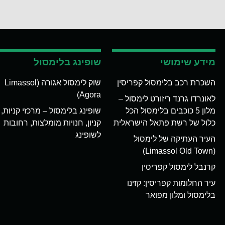
מידע שימושי
שופינג בלימסול
השכרת רכב בלימסול קפריסין
שוק לימסול אגורה (Limassol
Agora)
לאונרדו גרנד ריזורט לימסול –
מלון 5 כוכבים בלימסול הכל
שופינג בלימסול – מרכזי קניות,
כלול של רשת פתאל הישראלית
קניון, חנויות מומלצות, רחובות
לשופינג
העיר העתיקה של לימסול
(Limassol Old Town)
קרנבל לימסול קפריסין
עיר החלומות קפריסין: קזינו
בלימסול ומלון מפואר