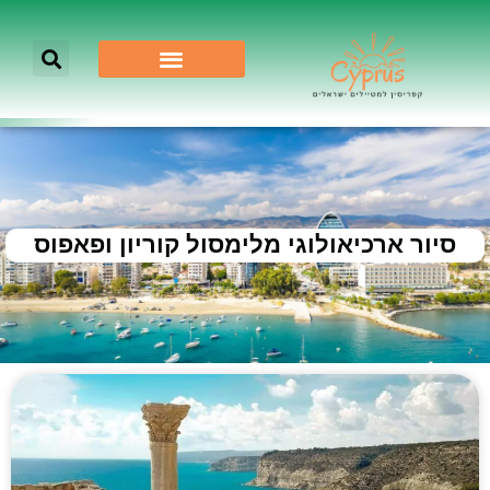
סיור ארכיאולוגי מלימסול קוריון ופאפוס