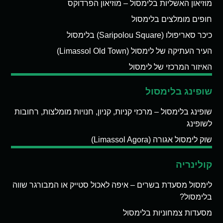
מוזיאון האשליות בלימסול – מוזיאון הפרדוקס
חופים מומלצים בלימסול
כיכר סאריפולו (Saripolou Square) בלימסול
העיר העתיקה של לימסול (Limassol Old Town)
האיזור המרכזי של לימסול
שופינג בלימסול
שופינג בלימסול – מרכזי קניות, קניון, חנויות מומלצות, רחובות
לשופינג
שוק לימסול אגורה (Limassol Agora)
קולינריה
לימסול מסעדת בשרים – איפה לאכול סטייק או המבורגר שווה
בלימסול?
מסעדות צמחוניות בלימסול