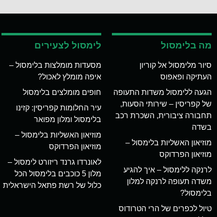
מה בלימסול
לימסול לצעירים
סיור מלימסול אל קוריון
מסעדות מומלצות בלימסול –
העתיקה ופאפוס
איפה מומלץ לאכול?
הגעה ללימסול משדות התעופה
חופים מומלצים בלימסול
של קפריסין – שירותי הסעות,
עיר החלומות קפריסין: קזינו
תחבורה ציבורית, השכרת רכב
בלימסול ומלון מפואר
בשדה
מוזיאון האשליות בלימסול –
מוזיאון האשליות בלימסול –
מוזיאון הפרדוקס
מוזיאון הפרדוקס
לאונרדו גרנד ריזורט לימסול –
לרנקה ללימסול – איך להגיע
מלון 5 כוכבים בלימסול הכל
משדה תעופה לרנקה למלון
כלול של רשת פתאל הישראלית
בלימסול?
טיול לכפרים של הרי הטרודוס