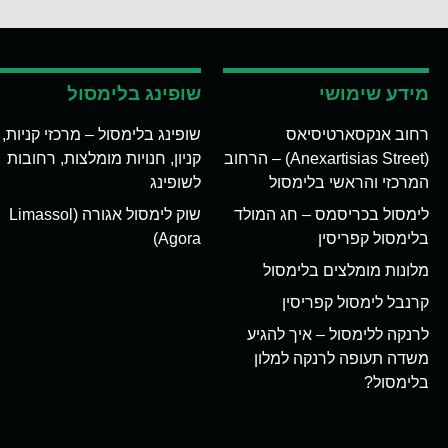
מידע שימושי
שופינג בלימסול
רחוב אנקסארטיסיאס
שופינג בלימסול – מרכזי קניות,
(Anexartisias Street) – הרחוב
קניון, חנויות מומלצות, רחובות
המרכזי והראשי בלימסול
לשופינג
לימסול בכריסמס – חג המולד
שוק לימסול אגורה (Limassol
בלימסול קפריסין
Agora)
מלונות מומלצים בלימסול
קרנבל לימסול קפריסין
לרנקה ללימסול – איך להגיע
משדה תעופה לרנקה למלון
בלימסול?