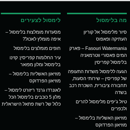
מה בלימסול
לימסול לצעירים
סיור מלימסול אל קוריון
מסעדות מומלצות בלימסול –
העתיקה ופאפוס
איפה מומלץ לאכול?
Fasouri Watermania – פארק
חופים מומלצים בלימסול
המים פאסורי ווטרמאניה
עיר החלומות קפריסין: קזינו
בלימסול קפריסין
בלימסול ומלון מפואר
הגעה ללימסול משדות התעופה
מוזיאון האשליות בלימסול –
של קפריסין – שירותי הסעות,
מוזיאון הפרדוקס
תחבורה ציבורית, השכרת רכב
לאונרדו גרנד ריזורט לימסול –
בשדה
מלון 5 כוכבים בלימסול הכל
טיול ג'יפים מלימסול להרים
כלול של רשת פתאל הישראלית
ולכפרים
מוזיאון האשליות בלימסול –
מוזיאון הפרדוקס