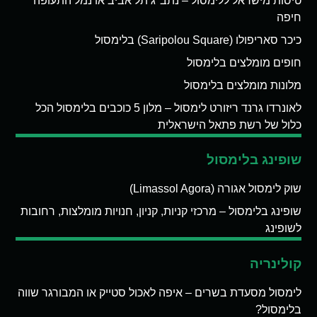
טיסות מישראל ללימסול – נתב"ג תל אביב או נמל התעופה
חיפה
כיכר סאריפולו (Saripolou Square) בלימסול
חופים מומלצים בלימסול
מלונות מומלצים בלימסול
לאונרדו גרנד ריזורט לימסול – מלון 5 כוכבים בלימסול הכל
כלול של רשת פתאל הישראלית
שופינג בלימסול
שוק לימסול אגורה (Limassol Agora)
שופינג בלימסול – מרכזי קניות, קניון, חנויות מומלצות, רחובות
לשופינג
קולינריה
לימסול מסעדת בשרים – איפה לאכול סטייק או המבורגר שווה
בלימסול?