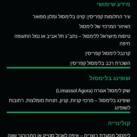
מידע שימושי
עיר החלומות קפריסין: קזינו בלימסול ומלון מפואר
האיזור המרכזי של לימסול
טיסות מישראל ללימסול – נתב"ג תל אביב או נמל התעופה
חיפה
קרנבל לימסול קפריסין
השכרת רכב בלימסול קפריסין
שופינג בלימסול
שוק לימסול אגורה (Limassol Agora)
שופינג בלימסול – מרכזי קניות, קניון, חנויות מומלצות, רחובות
לשופינג
קולינריה
לימסול מסעדת בשרים – איפה לאכול סטייק או המבורגר שווה