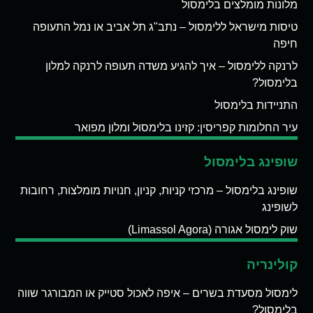
מלונות מומלצים בלימסול
טיסות מישראל ללימסול – נתב"ג תל אביב או נמל התעופה
חיפה
לרנקה ללימסול – איך להגיע משדה תעופה לרנקה למלון
בלימסול?
התניידות בלימסול
עיר החלומות קפריסין: קזינו בלימסול ומלון מפואר
שופינג בלימסול
שופינג בלימסול – מרכזי קניות, קניון, חנויות מומלצות, רחובות
לשופינג
שוק לימסול אגורה (Limassol Agora)
קולינריה
לימסול מסעדת בשרים – איפה לאכול סטייק או המבורגר שווה
בלימסול?