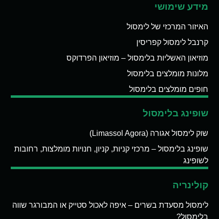
מידע שימושי
האיזור המרכזי של לימסול
קרנבל לימסול קפריסין
מוזיאון האשליות בלימסול – מוזיאון הפרדוקס
מלונות מומלצים בלימסול
חופים מומלצים בלימסול
שופינג בלימסול
שוק לימסול אגורה (Limassol Agora)
שופינג בלימסול – מרכזי קניות, קניון, חנויות מומלצות, רחובות
לשופינג
קולינריה
לימסול מסעדת בשרים – איפה לאכול סטייק או המבורגר שווה
בלימסול?