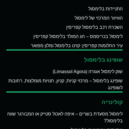
התניידות בלימסול
האיזור המרכזי של לימסול
השכרת רכב בלימסול קפריסין
לימסול בכריסמס – חג המולד בלימסול קפריסין
עיר החלומות קפריסין: קזינו בלימסול ומלון מפואר
שופינג בלימסול
שוק לימסול אגורה (Limassol Agora)
שופינג בלימסול – מרכזי קניות, קניון, חנויות מומלצות, רחובות
לשופינג
קולינריה
לימסול מסעדת בשרים – איפה לאכול סטייק או המבורגר שווה
בלימסול?