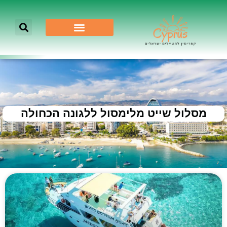
מסלול שייט מלימסול ללגונה הכחולה