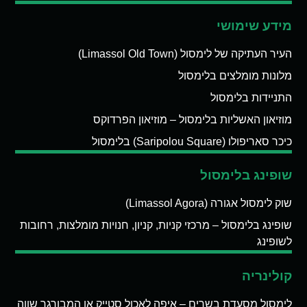
מידע שימושי
העיר העתיקה של לימסול (Limassol Old Town)
מלונות מומלצים בלימסול
התניידות בלימסול
מוזיאון האשליות בלימסול – מוזיאון הפרדוקס
כיכר סאריפולו (Saripolou Square) בלימסול
שופינג בלימסול
שוק לימסול אגורה (Limassol Agora)
שופינג בלימסול – מרכזי קניות, קניון, חנויות מומלצות, רחובות
לשופינג
קולינריה
לימסול מסעדת בשרים – איפה לאכול סטייק או המבורגר שווה