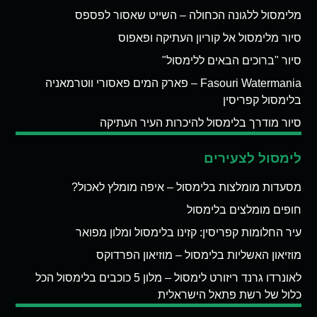
מלימסול ללגונה הכחולה – השייט שאסור לפספס
סיור מלימסול אל קוריון העתיקה ופאפוס
סיור "ברוכים הבאים ללימסול"
Fasouri Watermania – פארק המים פאסורי ווטרמאניה
בלימסול קפריסין
סיור מודרך בלימסול להיכרות העיר העתיקה
לימסול לצעירים
מסעדות מומלצות בלימסול – איפה מומלץ לאכול?
חופים מומלצים בלימסול
עיר החלומות קפריסין: קזינו בלימסול ומלון מפואר
מוזיאון האשליות בלימסול – מוזיאון הפרדוקס
לאונרדו גרנד ריזורט לימסול – מלון 5 כוכבים בלימסול הכל
כלול של רשת פתאל הישראלית