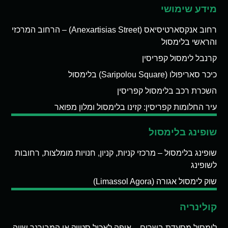
מידע שימושי
רחוב אנקסארטיסיאס (Anexartisias Street) – הרחוב המרכזי
והראשי בלימסול
קרנבל לימסול קפריסין
כיכר סאריפולו (Saripolou Square) בלימסול
השכרת רכב בלימסול קפריסין
עיר החלומות קפריסין: קזינו בלימסול ומלון מפואר
שופינג בלימסול
שופינג בלימסול – מרכזי קניות, קניון, חנויות מומלצות, רחובות
לשופינג
שוק לימסול אגורה (Limassol Agora)
קולינריה
לימסול מסעדת בשרים – איפה לאכול סטייק או המבורגר שווה