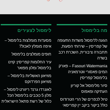
מה בלימסול
לימסול לצעירים
הגעה ללימסול משדות התעופה
מסעדות מומלצות בלימסול –
של קפריסין – שירותי הסעות,
איפה מומלץ לאכול?
תחבורה ציבורית, השכרת רכב
חופים מומלצים בלימסול
בשדה
עיר החלומות קפריסין: קזינו
Fasouri Watermania – פארק
בלימסול ומלון מפואר
המים פאסורי ווטרמאניה
מוזיאון האשליות בלימסול –
בלימסול קפריסין
מוזיאון הפרדוקס
סיור מלימסול אל קוריון
לאונרדו גרנד ריזורט לימסול –
העתיקה ופאפוס
מלון 5 כוכבים בלימסול הכל
טיול לכפרים של הרי הטרודוס
כלול של רשת פתאל הישראלית
כולל ביקור ביקב יין קפריסאי