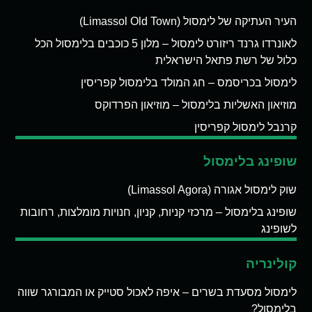
העיר העתיקה של לימסול (Limassol Old Town)
לאונרדו גרנד ריזורט לימסול – מלון 5 כוכבים בלימסול הכל
כלול של רשת פתאל הישראלית
לימסול בכריסמס – חג המולד בלימסול קפריסין
מוזיאון האשליות בלימסול – מוזיאון הפרדוקס
קרנבל לימסול קפריסין
שופינג בלימסול
שוק לימסול אגורה (Limassol Agora)
שופינג בלימסול – מרכזי קניות, קניון, חנויות מומלצות, רחובות
לשופינג
קולינריה
לימסול מסעדת בשרים – איפה לאכול סטייק או המבורגר שווה
בלימסול?