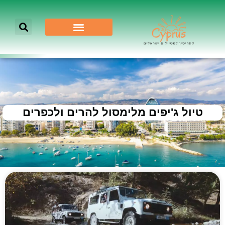
טיול ג'יפים מלימסול להרים ולכפרים