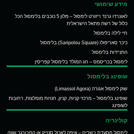
מידע שימושי
לאונרדו גרנד ריזורט לימסול – מלון 5 כוכבים בלימסול הכל
כלול של רשת פתאל הישראלית
חיי לילה בלימסול
כיכר סאריפולו (Saripolou Square) בלימסול
התניידות בלימסול
לימסול בכריסמס – חג המולד בלימסול קפריסין
שופינג בלימסול
שוק לימסול אגורה (Limassol Agora)
שופינג בלימסול – מרכזי קניות, קניון, חנויות מומלצות, רחובות
לשופינג
קולינריה
לימסול מסעדת בשרים – איפה לאכול סטייק או המבורגר שווה