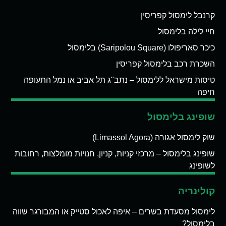
קרנבל לימסול קפריסין
חיי לילה בלימסול
כיכר סאריפולו (Saripolou Square) בלימסול
השכרת רכב בלימסול קפריסין
טיסות מישראל ללימסול – נתב"ג תל אביב או נמל התעופה
חיפה
שופינג בלימסול
שוק לימסול אגורה (Limassol Agora)
שופינג בלימסול – מרכזי קניות, קניון, חנויות מומלצות, רחובות
לשופינג
קולינריה
לימסול מסעדת בשרים – איפה לאכול סטייק או המבורגר שווה
בלימסול?