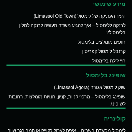
מידע שימושי
העיר העתיקה של לימסול (Limassol Old Town)
לרנקה ללימסול – איך להגיע משדה תעופה לרנקה למלון
בלימסול?
חופים מומלצים בלימסול
קרנבל לימסול קפריסין
חיי לילה בלימסול
שופינג בלימסול
שוק לימסול אגורה (Limassol Agora)
שופינג בלימסול – מרכזי קניות, קניון, חנויות מומלצות, רחובות
לשופינג
קולינריה
לימסול מסעדת בשרים – איפה לאכול סטייק או המבורגר שווה