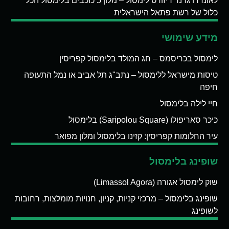
לאונרדו גרנד ריזורט לימסול – מלון 5 כוכבים בלימסול הכל
כלול של רשת פתאל הישראלית
מידע שימושי
לימסול בכריסמס – חג המולד בלימסול קפריסין
טיסות מישראל ללימסול – נתב"ג תל אביב או נמל התעופה
חיפה
חיי לילה בלימסול
כיכר סאריפולו (Saripolou Square) בלימסול
עיר החלומות קפריסין: קזינו בלימסול ומלון מפואר
שופינג בלימסול
שוק לימסול אגורה (Limassol Agora)
שופינג בלימסול – מרכזי קניות, קניון, חנויות מומלצות, רחובות
לשופינג