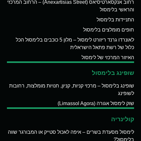
רחוב אנקסארטיסיאס (Anexartisias Street) – הרחוב המרכזי
והראשי בלימסול
התניידות בלימסול
חופים מומלצים בלימסול
לאונרדו גרנד ריזורט לימסול – מלון 5 כוכבים בלימסול הכל
כלול של רשת פתאל הישראלית
האיזור המרכזי של לימסול
שופינג בלימסול
שופינג בלימסול – מרכזי קניות, קניון, חנויות מומלצות, רחובות
לשופינג
שוק לימסול אגורה (Limassol Agora)
קולינריה
לימסול מסעדת בשרים – איפה לאכול סטייק או המבורגר שווה
בלימסול?